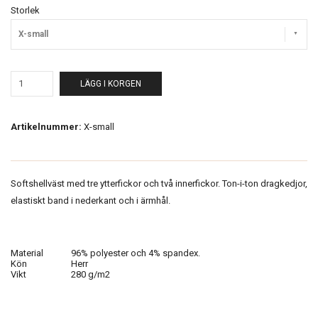
Storlek
X-small
LÄGG I KORGEN
Artikelnummer:
X-small
Softshellväst med tre ytterfickor och två innerfickor. Ton-i-ton dragkedjor,
elastiskt band i nederkant och i ärmhål.
Material
96% polyester och 4% spandex.
Kön
Herr
Vikt
280 g/m2