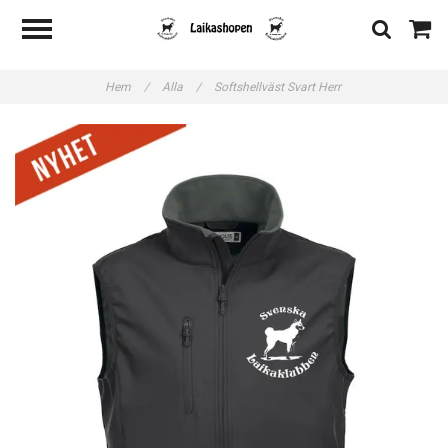
Hem
/
Alla
/
Softshellväst Svart Herr