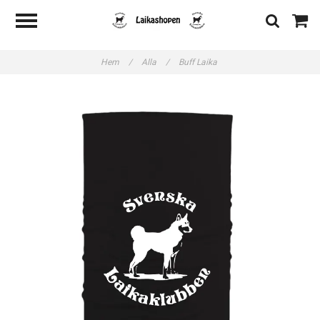
Hem
/
Alla
/
Buff Laika