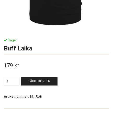
I lager.
Buff Laika
179 kr
LÄGG I KORGEN
Artikelnummer:
81_rRo8